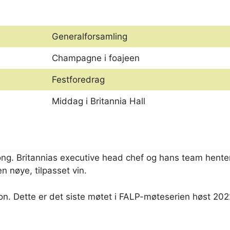
Generalforsamling
Champagne i foajeen
Festforedrag
Middag i Britannia Hall
g. Britannias executive head chef og hans team henter 
en nøye, tilpasset vin.
son. Dette er det siste møtet i FALP-møteserien høst 202