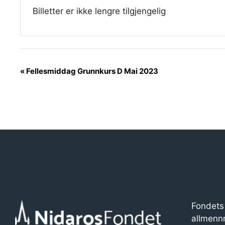
Billetter er ikke lengre tilgjengelig
A
«
Fellesmiddag Grunnkurs D Mai 2023
r
r
a
n
g
e
m
Fondets 
e
allmenn