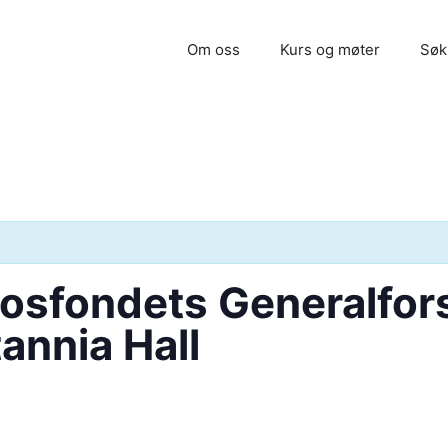
Om oss
Kurs og møter
Søk
osfondets Generalfors
annia Hall