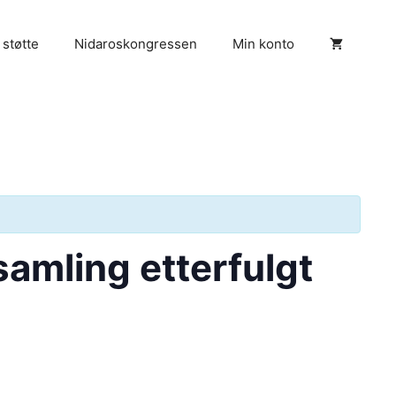
 støtte
Nidaroskongressen
Min konto
amling etterfulgt