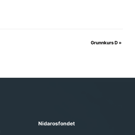
Grunnkurs D
»
Nidarosfondet
g