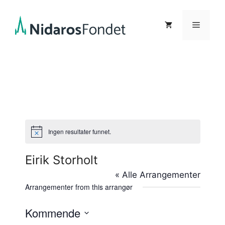
Hopp
til
Meny
innhold
Ingen resultater funnet.
M
e
r
Eirik Storholt
k
n
« Alle Arrangementer
a
d
Arrangementer from this arrangør
Kommende