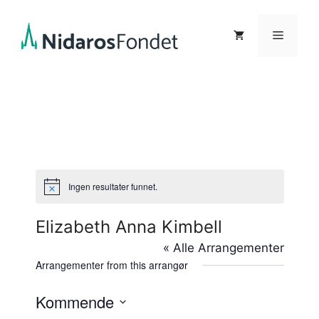
Hopp
til
Meny
innhold
Ingen resultater funnet.
M
e
r
Elizabeth Anna Kimbell
k
n
« Alle Arrangementer
a
d
Arrangementer from this arrangør
Kommende