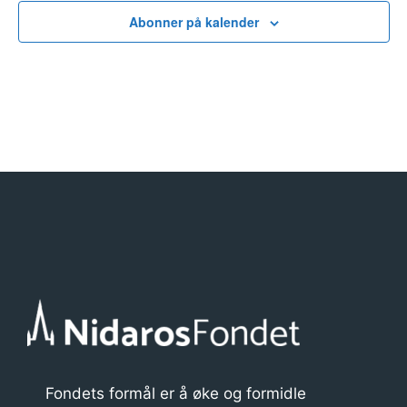
a
e
Abonner på kalender
v
a
i
r
g
a
c
t
h
i
a
o
n
n
d
V
i
e
Fondets formål er å øke og formidle