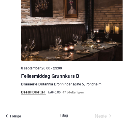
a
d
n
a
n
g
t
e
o
g
.
m
e
e
m
n
e
t
8 september 20:00
-
23:00
V
n
Fellesmiddag Grunnkurs B
i
t
Brasserie Britannia
Dronningensgate 5,Trondheim
e
Bestill Billetter
kr645.00
47 billetter igjen
e
w
r
s
I dag
Neste
Arrangementer
Forrige
N
S
Arrangement