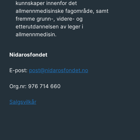
kunnskaper innenfor det
w
allmennmedisinske fagområde, samt
fremme grunn-, videre- og
s
etterutdannelsen av leger i
N
allmennmedisin.
a
Nidarosfondet
v
E-post:
post@nidarosfondet.no
i
Org.nr: 976 714 660
g
a
Salgsvilkår
t
i