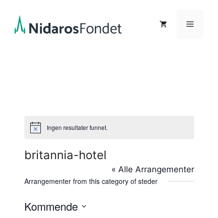
Hopp
til
Meny
innhold
Ingen resultater funnet.
M
e
r
britannia-hotel
k
n
« Alle Arrangementer
a
d
Arrangementer from this category of steder
Kommende