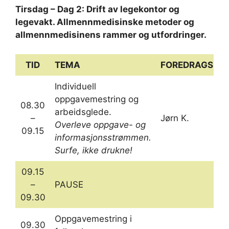
Tirsdag – Dag 2: Drift av legekontor og
legevakt. Allmennmedisinske metoder og
allmennmedisinens rammer og utfordringer.
TID
TEMA
FOREDRAGSHO
Individuell
oppgavemestring og
08.30
arbeidsglede.
–
Jørn K.
Overleve oppgave- og
09.15
informasjonsstrømmen.
Surfe, ikke drukne!
09.15
–
PAUSE
09.30
Oppgavemestring i
09.30