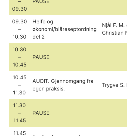
–
PAUSE
09.30
09.30
Helfo og
Njål F. M. og 
–
økonomi/blåreseptordning
Christian N. L
10.30
del 2
10.30
–
PAUSE
10.45
10.45
AUDIT. Gjennomgang fra
–
Trygve S. E.
egen praksis.
11.30
11.30
–
PAUSE
11.45
11.45