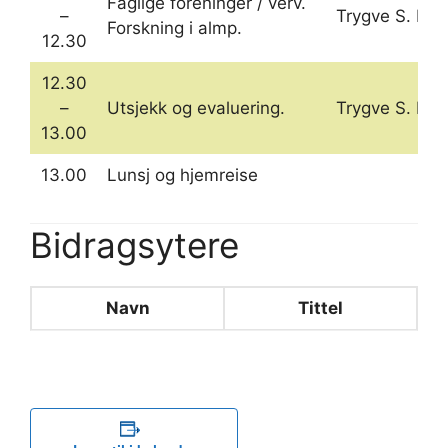
Faglige foreninger / verv.
–
Trygve S. E.
Forskning i almp.
12.30
12.30
–
Utsjekk og evaluering.
Trygve S. E.
13.00
13.00
Lunsj og hjemreise
Bidragsytere
Navn
Tittel