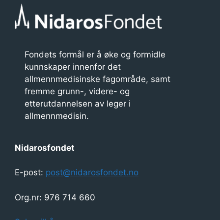
e
n
t
Fondets formål er å øke og formidle
n
kunnskaper innenfor det
a
allmennmedisinske fagområde, samt
fremme grunn-, videre- og
v
etterutdannelsen av leger i
i
allmennmedisin.
g
a
Nidarosfondet
s
E-post:
post@nidarosfondet.no
j
o
Org.nr: 976 714 660
n