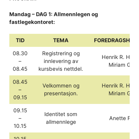
Mandag – DAG 1: Allmennlegen og
fastlegekontoret:
TID
TEMA
FOREDRAGSHOL
08.30
Registrering og
Henrik R. H. o
–
innlevering av
Miriam G.
08.45
kursbevis nettdel.
08.45
Velkommen og
Henrik R. H. o
–
presentasjon.
Miriam G.
09.15
09.15
Identitet som
–
Anette F.
allmennlege
10.15