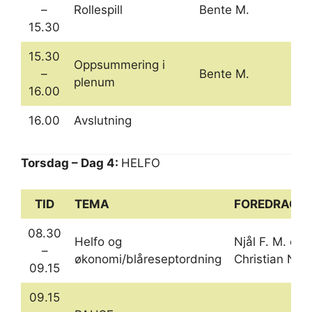
–
Rollespill
Bente M.
15.30
15.30
Oppsummering i
–
Bente M.
plenum
16.00
16.00
Avslutning
Torsdag – Dag 4:
HELFO
TID
TEMA
FOREDRAGS
08.30
Helfo og
Njål F. M. og 
–
økonomi/blåreseptordning
Christian N. L
09.15
09.15