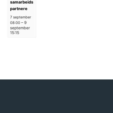
samarbeids
partnere
7 september
–
9
08:00
september
15:15
A
«
Fellesmiddag
Grunnkurs D
»
Grunnkurs D
r
r
a
n
g
e
m