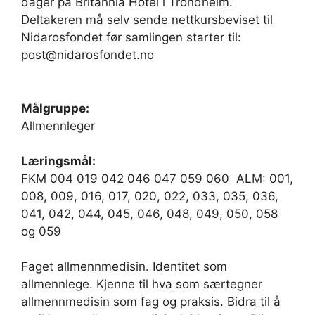
dager på Britannia Hotel i Trondheim.
Deltakeren må selv sende nettkursbeviset til
Nidarosfondet før samlingen starter til:
post@nidarosfondet.no
Målgruppe:
Allmennleger
Læringsmål:
FKM 004 019 042 046 047 059 060 ALM: 001,
008, 009, 016, 017, 020, 022, 033, 035, 036,
041, 042, 044, 045, 046, 048, 049, 050, 058
og 059
Faget allmennmedisin. Identitet som
allmennlege. Kjenne til hva som særtegner
allmennmedisin som fag og praksis. Bidra til å