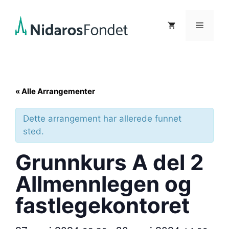
Hopp
til
Meny
innhold
« Alle Arrangementer
Dette arrangement har allerede funnet
sted.
Grunnkurs A del 2
Allmennlegen og
fastlegekontoret