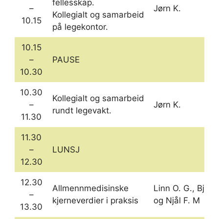
fellesskap.
–
Jørn K.
Kollegialt og samarbeid
10.15
på legekontor.
10.15
–
PAUSE
10.30
10.30
Kollegialt og samarbeid
–
Jørn K.
rundt legevakt.
11.30
11.30
–
LUNSJ
12.30
12.30
Allmennmedisinske
Linn O. G., Bjarn
–
kjerneverdier i praksis
og Njål F. M
13.30