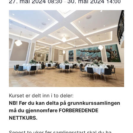
27. mai 2024
30. mai 2024
08:30
14:00
–
Kurset er delt inn i to deler:
NB! Før du kan delta på grunnkurssamlingen
må du gjennomføre FORBEREDENDE
NETTKURS.
Senest to uker før samlingsstart skal du ha