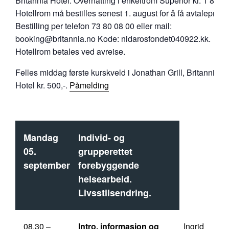
Britannia Hotel: Overnatting i enkeltrom Superior kr. 1 850,-
Hotellrom må bestilles senest 1. august for å få avtalepris.
Bestilling per telefon 73 80 08 00 eller mail:
booking@britannia.no Kode: nidarosfondet040922.kk.
Hotellrom betales ved avreise.
Felles middag første kurskveld i Jonathan Grill, Britannia
Hotel kr. 500,-.
Påmelding
Mandag
Individ- og
05.
grupperettet
september
forebyggende
helsearbeid.
Livsstilsendring.
08.30 –
Intro, informasjon og
Ingrid