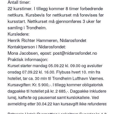
Antall timer:
22 kurstimer. I tillegg kommer 8 timer forbedrende
nettkurs. Kursbevis for nettkurset må forevises før
kursstart. Nettkurset må gjennomføres 3 uker før
samling i Trondheim.
Kursledere:
Henrik Richter Hammeren, Nidarosfondet
Kontaktperson i Nidarosfondet:
Mona Jacobsen, epost: post@nidarosfondet.no
Praktisk informasjon:
Kurset starter mandag 05.09.22 kl. 09.00 og avslutter
onsdag 07.09.22 kl. 16.00. Flybuss hvert 10. min fra
hotellet, tar ca. 30 min til Trondheim Lufthavn Værnes.
Kursavgiften: Kr. 5 900,-. I tillegg kommer obligatorisk
dagpakke til hotellet på kr. 2 685,-. Dagpakke inkluderer
lunsj, kaffe/te og pausemat samt kurslokalleie. Ved
avmelding etter 30.04.22 kan kursavgift ikke refunderes.