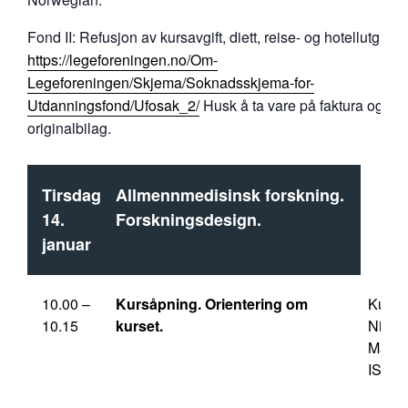
Fond II: Refusjon av kursavgift, diett, reise- og hotellutgifter.
https://legeforeningen.no/Om-
Legeforeningen/Skjema/Soknadsskjema-for-
Utdanningsfond/Ufosak_2/
Husk å ta vare på faktura og
originalbilag.
Tirsdag
Allmennmedisinsk forskning.
14.
Forskningsdesign.
januar
10.00 –
Kursåpning. Orientering om
Kursl
10.15
kurset.
Nils
Marti
ISM/