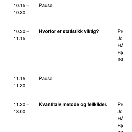
10.15 –
Pause
10.30
10.30 –
Hvorfor er statistikk viktig?
Profes
11.15
Johan
Håkon
Bjørng
ISM/N
11.15 –
Pause
11.30
11.30 –
Kvantitaiv metode og feilkilder.
Profes
13.00
Johan
Håkon
Bjørng