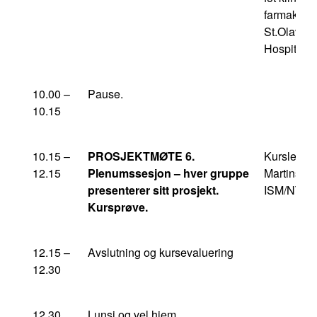
farmakolgi
St.Olavs
Hospital
10.00 –
Pause.
10.15
10.15 –
PROSJEKTMØTE 6.
Kursleder 
12.15
Plenumssesjon – hver gruppe
Martinsen,
presenterer sitt prosjekt.
ISM/NTN
Kursprøve.
12.15 –
Avslutning og kursevaluering
12.30
12.30
Lunsj og vel hjem