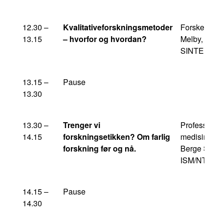
12.30 –
Kvalitativeforskningsmetoder
Forsker Li
13.15
– hvorfor og hvordan?
Melby,
SINTEF/N
13.15 –
Pause
13.30
13.30 –
Trenger vi
Professor i
14.15
forskningsetikken? Om farlig
medisinsk 
forskning før og nå.
Berge Solb
ISM/NTNU
14.15 –
Pause
14.30