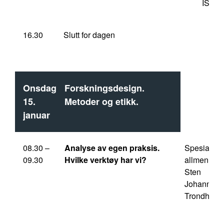
ISM/
16.30
Slutt for dagen
Onsdag
Forskningsdesign.
15.
Metoder og etikk.
januar
08.30 –
Analyse av egen praksis.
Spesialist i
09.30
Hvilke verktøy har vi?
allmennme
Sten
Johanness
Trondheim