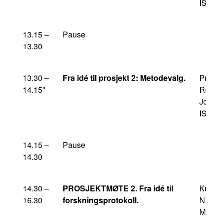
ISM/
13.15 –
Pause
13.30
13.30 –
Fra idé til prosjekt 2: Metodevalg.
Profe
14.15"
Roar
Johns
ISM/
14.15 –
Pause
14.30
14.30 –
PROSJEKTMØTE 2. Fra idé til
Kursl
16.30
forskningsprotokoll.
Nils
Marti