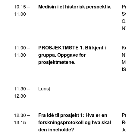
10.15 –
Medisin i et historisk perspektiv.
Profe
11.00
Svein
Carst
NTN
11.00 –
PROSJEKTMØTE 1. Bli kjent i
Kursl
11.30
gruppa. Oppgave for
Nils
prosjektmøtene.
Marti
ISM/
11.30 –
Lunsj
12.30
12.30 –
Fra idé til prosjekt 1: Hva er en
Profe
13.15
forskningsprotokoll og hva skal
Roar
den inneholde?
Johns