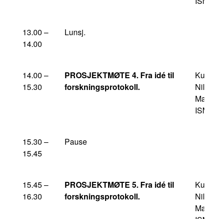
ISM/N
13.00 –
Lunsj.
14.00
14.00 –
PROSJEKTMØTE 4. Fra idé til
Kursle
15.30
forskningsprotokoll.
Nils
Martin
ISM/N
15.30 –
Pause
15.45
15.45 –
PROSJEKTMØTE 5. Fra idé til
Kursle
16.30
forskningsprotokoll.
Nils
Martin