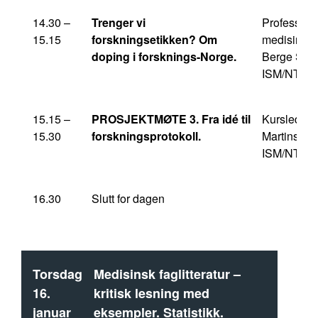
14.30 –
Trenger vi
Professor i
15.15
forskningsetikken? Om
medisinsk 
doping i forsknings-Norge.
Berge Solb
ISM/NTNU
15.15 –
PROSJEKTMØTE 3. Fra idé til
Kursleder 
15.30
forskningsprotokoll.
Martinsen,
ISM/NTNU
16.30
Slutt for dagen
Torsdag
Medisinsk faglitteratur –
16.
kritisk lesning med
januar
eksempler. Statistikk.