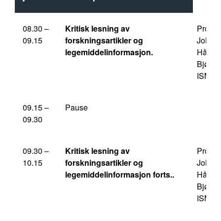
08.30 –
Kritisk lesning av
Profes
09.15
forskningsartikler og
Johan
legemiddelinformasjon.
Håkon
Bjørng
ISM/N
09.15 –
Pause
09.30
09.30 –
Kritisk lesning av
Profes
10.15
forskningsartikler og
Johan
legemiddelinformasjon forts..
Håkon
Bjørng
ISM/N