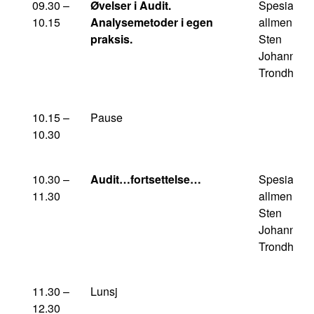
09.30 –
Øvelser i Audit.
Spesialist i
10.15
Analysemetoder i egen
allmennme
praksis.
Sten
Johanness
Trondheim
10.15 –
Pause
10.30
10.30 –
Audit…fortsettelse…
Spesialist i
11.30
allmennme
Sten
Johanness
Trondheim
11.30 –
Lunsj
12.30