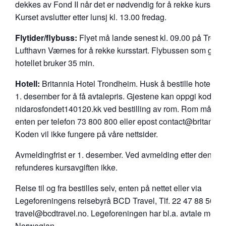
dekkes av Fond II når det er nødvendig for å rekke kursstart
Kurset avslutter etter lunsj kl. 13.00 fredag.
Flytider/flybuss:
Flyet må lande senest kl. 09.00 på Tron
Lufthavn Værnes for å rekke kursstart. Flybussen som går ti
hotellet bruker 35 min.
Hotell:
Britannia Hotel Trondheim. Husk å bestille hotellro
1. desember for å få avtalepris. Gjestene kan oppgi kode:
nidarosfondet140120.kk ved bestilling av rom. Rom må best
enten per telefon 73 800 800 eller epost contact@britannia
Koden vil ikke fungere på våre nettsider.
Avmeldingfrist er 1. desember. Ved avmelding etter denne 
refunderes kursavgiften ikke.
Reise til og fra bestilles selv, enten på nettet eller via
Legeforeningens reisebyrå BCD Travel, Tlf. 22 47 88 50 – 
travel@bcdtravel.no. Legeforeningen har bl.a. avtale med
Norwegian.