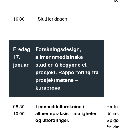
ISM/N
16.30
Slutt for dagen
Fredag
Forskningsdesign,
17.
allmennmedisinske
januar
studier, å begynne et
prosjekt. Rapportering fra
prosjektmøtene –
kursprøve
08.30 –
Legemiddelforskning i
Professor
10.00
allmennpraksis – muligheter
dr.med Ol
og utfordringer.
Spigset, A
fot klinisk