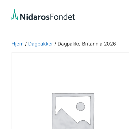
Hopp
til
innhold
Hjem
/
Dagpakker
/ Dagpakke Britannia 2026