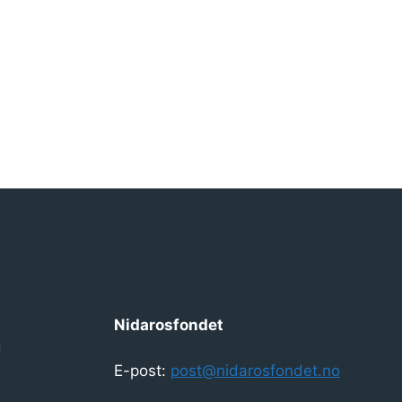
Nidarosfondet
g
E-post:
post@nidarosfondet.no