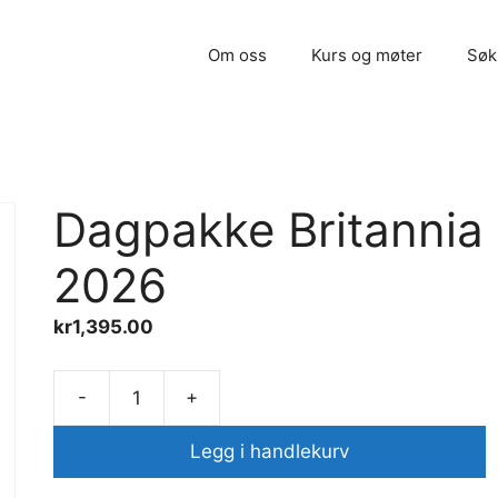
Om oss
Kurs og møter
Søk
Dagpakke Britannia
2026
kr
1,395.00
-
+
Dagpakke
Britannia
Legg i handlekurv
2026
antall