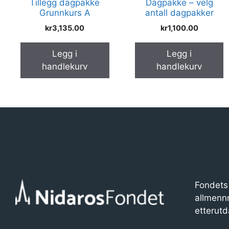
Tillegg dagpakke
Dagpakke – velg
Grunnkurs A
antall dagpakker
kr
3,135.00
kr
1,100.00
Legg i
Legg i
handlekurv
handlekurv
Fondets 
allmenn
etterutd