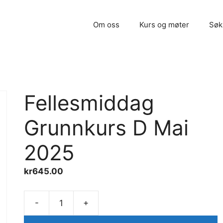
Om oss
Kurs og møter
Søk
Fellesmiddag
Grunnkurs D Mai
2025
kr
645.00
-
+
Fellesmiddag
Grunnkurs