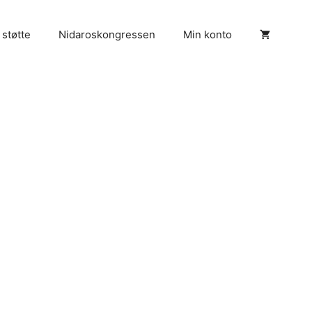
 støtte
Nidaroskongressen
Min konto