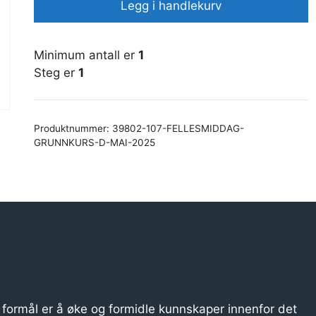
Legg i handlekurv
D
Mai
2025
Minimum antall er
1
antall
Steg er
1
Produktnummer:
39802-107-FELLESMIDDAG-
GRUNNKURS-D-MAI-2025
formål er å øke og formidle kunnskaper innenfor det