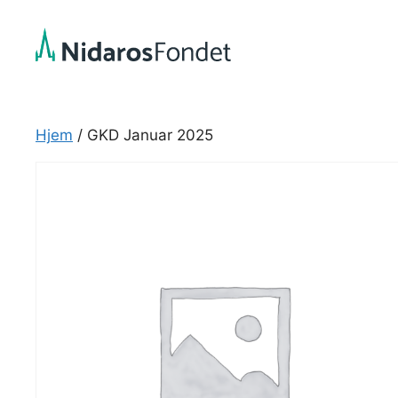
Hopp
til
innhold
Hjem
/ GKD Januar 2025