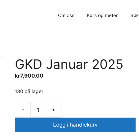
Om oss
Kurs og møter
Søk
GKD Januar 2025
kr
7,900.00
130 på lager
-
+
GKD
Januar
Legg i handlekurv
2025
antall