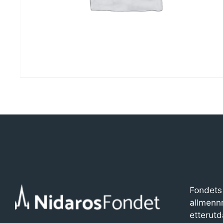
Fondets 
allmenn
etterutd