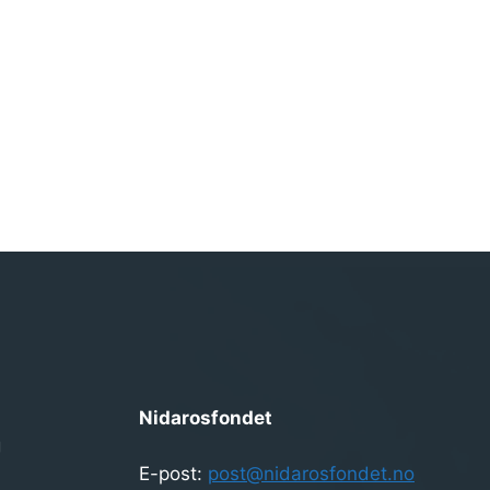
Nidarosfondet
g
E-post:
post@nidarosfondet.no