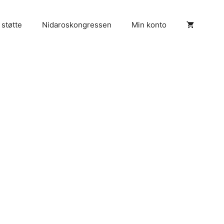
 støtte
Nidaroskongressen
Min konto