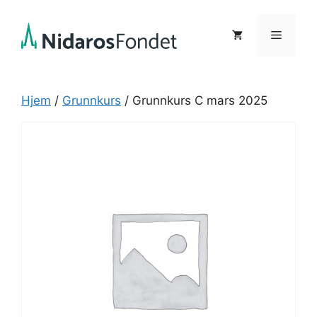
Hopp
til
Meny
innhold
Hjem
/
Grunnkurs
/ Grunnkurs C mars 2025