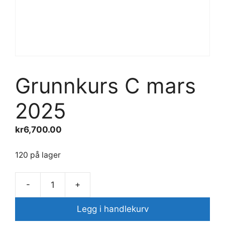
Grunnkurs C mars
2025
kr
6,700.00
120 på lager
-
+
Grunnkurs
C
Legg i handlekurv
mars