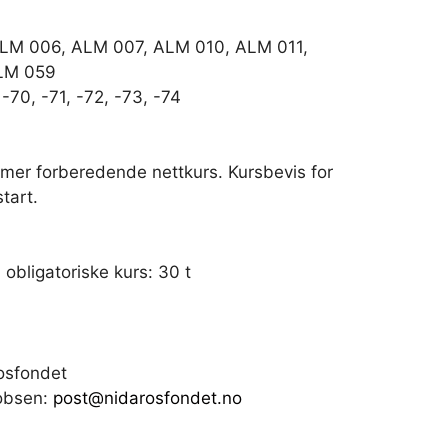
LM 006, ALM 007, ALM 010, ALM 011,
LM 059
-70, -71, -72, -73, -74
timer forberedende nettkurs. Kursbevis for
tart.
bligatoriske kurs: 30 t
osfondet
cobsen:
post@nidarosfondet.no