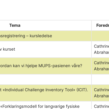
Tema
Fored
sregistrering – kursledelse
Cathrin
v kurset
Abraha
Cathrin
rdan kan vi hjelpe MUPS-pasienen våre?
Abraha
«Individual Challenge Inventory Tool» (ICIT).
Cathrin
Abraha
Forklaringsmodell for langvarige fysiske
Cathrin