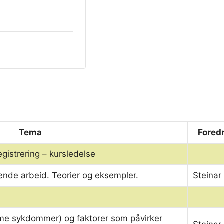
Tema
Fored
egistrering – kursledelse
de arbeid. Teorier og eksempler.
Steinar
me sykdommer) og faktorer som påvirker