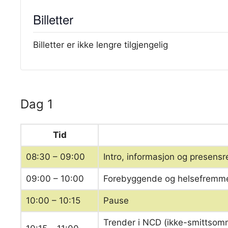
Billetter
Billetter er ikke lengre tilgjengelig
Dag 1
Tid
08:30 – 09:00
Intro, informasjon og presensr
09:00 – 10:00
Forebyggende og helsefremmen
10:00 – 10:15
Pause
Trender i NCD (ikke-smittsom