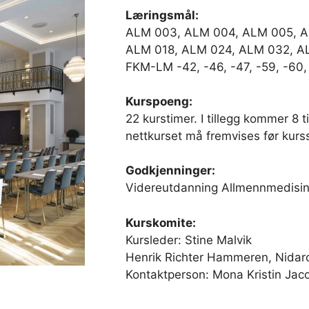
Læringsmål:
ALM 003, ALM 004, ALM 005, A
ALM 018, ALM 024, ALM 032, A
FKM-LM -42, -46, -47, -59, -60, 
Kurspoeng:
22 kurstimer. I tillegg kommer 8 
nettkurset må fremvises før kurss
Godkjenninger:
Videreutdanning Allmennmedisin o
Kurskomite:
Kursleder: Stine Malvik
Henrik Richter Hammeren, Nidar
Kontaktperson: Mona Kristin Ja