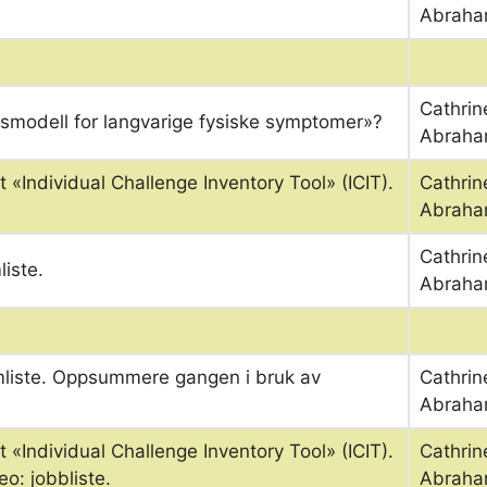
Abraha
Cathrin
ngsmodell for langvarige fysiske symptomer»?
Abraha
«Individual Challenge Inventory Tool» (ICIT).
Cathrin
Abraha
Cathrin
iste.
Abraha
mliste. Oppsummere gangen i bruk av
Cathrin
Abraha
«Individual Challenge Inventory Tool» (ICIT).
Cathrin
o: jobbliste.
Abraha