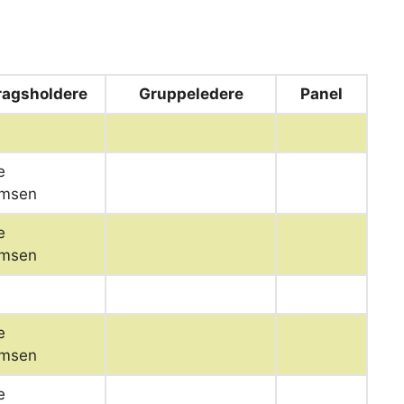
ragsholdere
Gruppeledere
Panel
e
msen
e
msen
e
msen
e