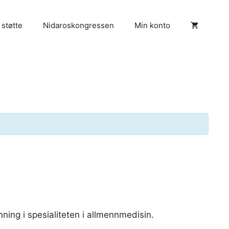
 støtte
Nidaroskongressen
Min konto
nning i spesialiteten i allmennmedisin.