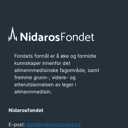
g
e
m
e
n
t
Fondets formål er å øke og formidle
kunnskaper innenfor det
n
allmennmedisinske fagområde, samt
a
fremme grunn-, videre- og
v
etterutdannelsen av leger i
allmennmedisin.
i
g
Nidarosfondet
a
s
E-post:
post@nidarosfondet.no