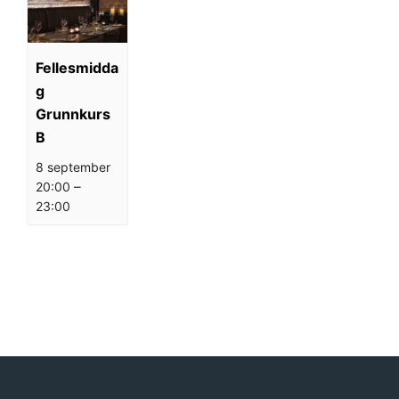
Fellesmidda
g
Grunnkurs
B
8 september
–
20:00
23:00
A
«
Grunnkurs C
Grunnkurs A
»
r
r
a
n