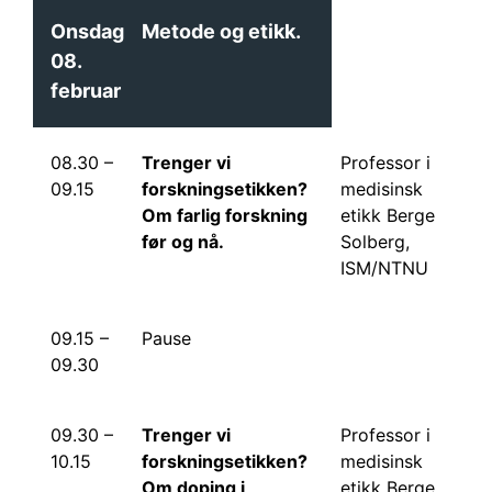
Onsdag
Metode og etikk.
08.
februar
08.30 –
Trenger vi
Professor i
09.15
forskningsetikken?
medisinsk
Om farlig forskning
etikk Berge
før og nå.
Solberg,
ISM/NTNU
09.15 –
Pause
09.30
09.30 –
Trenger vi
Professor i
10.15
forskningsetikken?
medisinsk
Om doping i
etikk Berge