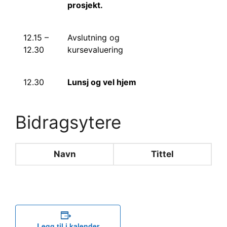
prosjekt.
12.15 –
Avslutning og
12.30
kursevaluering
12.30
Lunsj og vel hjem
Bidragsytere
Navn
Tittel
Legg til i kalender