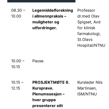
08.30 –
Legemiddelforskning
Professor
10.00
i allmennpraksis –
dr.med Olav
muligheter og
Spigset, Avd
utfordringer.
for klinisk
farmakologi,
St.Olavs
Hospital/NTNU
10.00 –
Pause.
10.15
10.15 –
PROSJEKTMØTE 6.
Kursleder Nils
12.15
Kursprøve.
Martinsen,
Plenumssesjon –
ISM/NTNU
hver gruppe
presenterer sitt