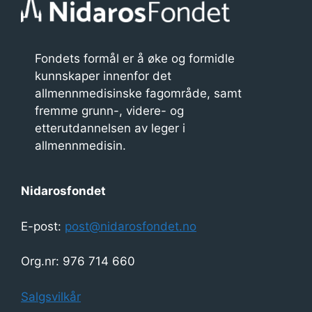
n
t
n
Fondets formål er å øke og formidle
kunnskaper innenfor det
a
allmennmedisinske fagområde, samt
v
fremme grunn-, videre- og
i
etterutdannelsen av leger i
allmennmedisin.
g
a
Nidarosfondet
s
j
E-post:
post@nidarosfondet.no
o
Org.nr: 976 714 660
n
Salgsvilkår