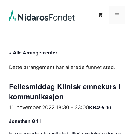
Hopp
til
Meny
innhold
« Alle Arrangementer
Dette arrangement har allerede funnet sted.
Fellesmiddag Klinisk emnekurs i
kommunikasjon
KR495.00
11. november 2022 18:30
-
23:00
Jonathan Grill
Et spennende, uformelt sted, tilført nye internasjonale