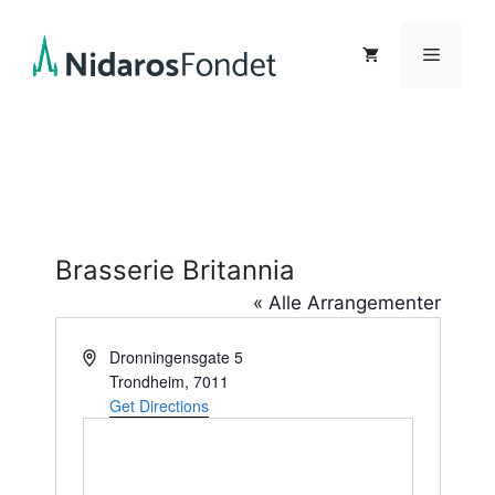
Hopp
til
Meny
innhold
Brasserie Britannia
« Alle Arrangementer
A
Dronningensgate 5
d
Trondheim
,
7011
d
Get Directions
r
e
s