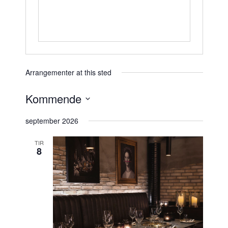
s
Arrangementer at this sted
Kommende
V
september 2026
e
l
TIR
8
g
d
a
t
o
.