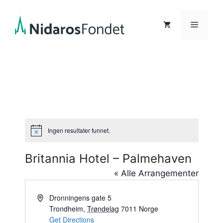
Hopp
til
Meny
innhold
Ingen resultater funnet.
M
e
r
Britannia Hotel – Palmehaven
k
n
« Alle Arrangementer
a
d
A
Dronningens gate 5
d
Trondheim
,
Trøndelag
7011
Norge
d
Get Directions