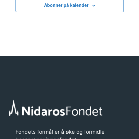
d
Abonner på kalender
a
t
o
.
Fondets formål er å øke og formidle