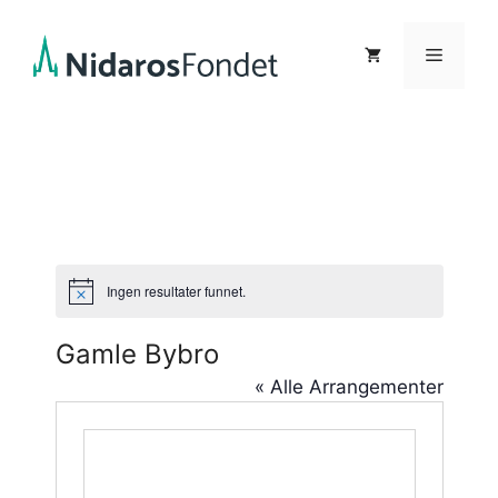
Hopp
til
Meny
innhold
Ingen resultater funnet.
M
e
r
Gamle Bybro
k
n
« Alle Arrangementer
a
d