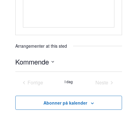
Arrangementer at this sted
Kommende
V
e
Forrige
I dag
Neste
l
Arrangementer
Arrangementer
g
d
Abonner på kalender
a
t
o
.