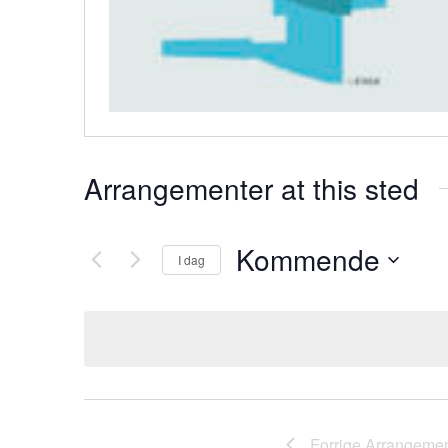
Arrangementer at this sted
Kommende
I dag
V
e
l
g
d
a
t
Forrige
Arrangemen