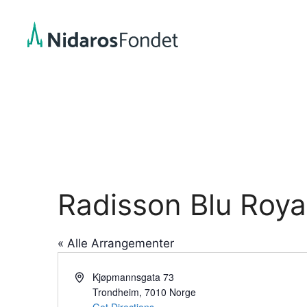
Hopp
til
innhold
Radisson Blu Roya
« Alle Arrangementer
A
Kjøpmannsgata 73
d
Trondheim
,
7010
Norge
d