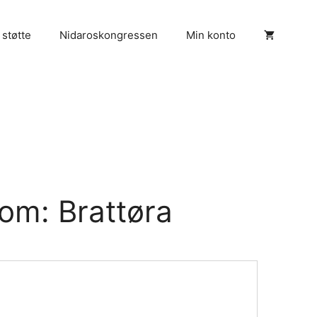
 støtte
Nidaroskongressen
Min konto
om: Brattøra