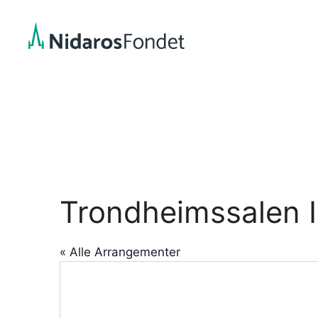
Hopp
til
innhold
Trondheimssalen I
« Alle Arrangementer