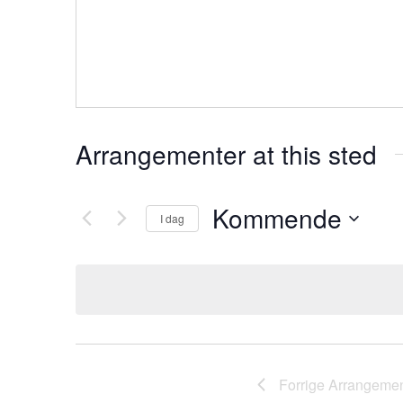
Arrangementer at this sted
Kommende
I dag
V
e
l
g
d
a
t
Forrige
Arrangemen