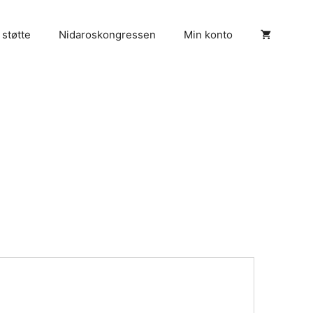
 støtte
Nidaroskongressen
Min konto