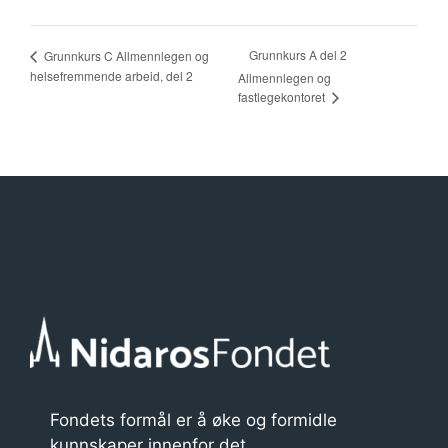
Grunnkurs A del 2
Grunnkurs C Allmennlegen og
helsefremmende arbeid, del 2
Allmennlegen og
fastlegekontoret
Fondets formål er å øke og formidle
kunnskaper innenfor det